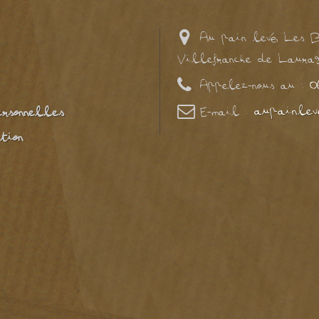
Au pain levé, Les B
Villefranche de Laurag
0
Appelez-nous au :
aupainlev
ersonnelles
E-mail :
tion