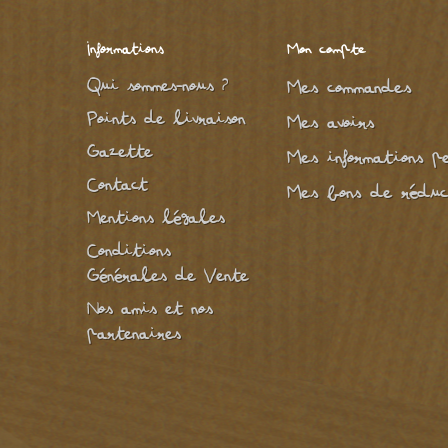
Informations
Mon compte
Qui sommes-nous ?
Mes commandes
Points de livraison
Mes avoirs
Gazette
Mes informations p
Contact
Mes bons de réduc
Mentions légales
Conditions
Générales de Vente
Nos amis et nos
partenaires