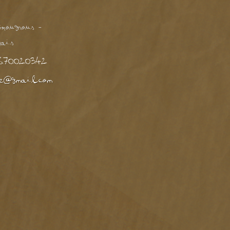
rougnous -
ais
6.70.02.03.42
e@gmail.com