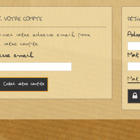
Z VOTRE COMPTE
DÉJÀ
issez votre adresse e-mail pour
Adr
r votre compte.
Mot
esse e-mail
Mot
Créez votre compte