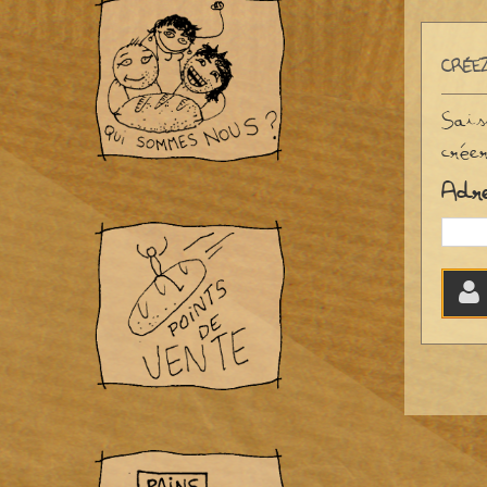
CRÉE
Sais
crée
Adr