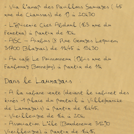
- Via l'amap des Pavillons Sauvages ( 45
rue de Chaussas), de 19 à 20h30
- L'épicerie Chez Abdoul (163 rue du
Feretra) à partir de 10h,
- AISC – Airbus (8 Rue Georges Lequiem,
31700 Blagnac), de 11h45 à 13h30
- Au café Le Poinconneur (19bis rue du
Faubourg Bonnefoy), à partir de 11h
Dans le Lauragais :
- A la cabane verte (devant le cabinet des
kinés -1 place du portail à Villefranche
de Lauragais) à partir de 16h45,
- Vieillevigne de 16h à 20h,
- Association L'île (Bordeneuve 31290
Vieillevigne), à partir de 16h15,