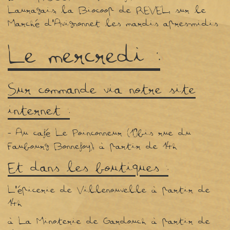
Lauragais, la Biocoop de REVEL, sur le
Marché d'Avignonnet les mardis apres-midis
Le mercredi :
Sur commande via notre site
internet :
- Au café Le Poinconneur (19bis rue du
Faubourg Bonnefoy), à partir de 14h
Et dans les boutiques :
L'épicerie de Villenouvelle à partir de
14h
à La Minoterie de Gardouch à partir de