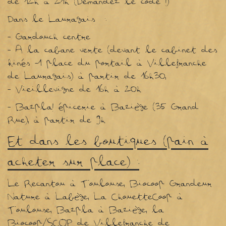
de 12h à 21h (Demandez le code !)
Dans le Lauragais :
- Gardouch centre
- A la cabane verte (devant le cabinet des
kinés -1 place du portail à Villefranche
de Lauragais) à partir de 16h30,
- Vieillevigne de 16h à 20h
- Bazpla! épicerie à Baziège (35 Grand
Rue), à partir de 9h
Et dans les boutiques (pain à
acheter sur place) :
Le Recantou à Toulouse, Biocoop Grandeur
Nature à Labège, La ChouetteCoop à
Toulouse, Bazpla à Baziège, la
Biocoop/SCOP de Villefranche de