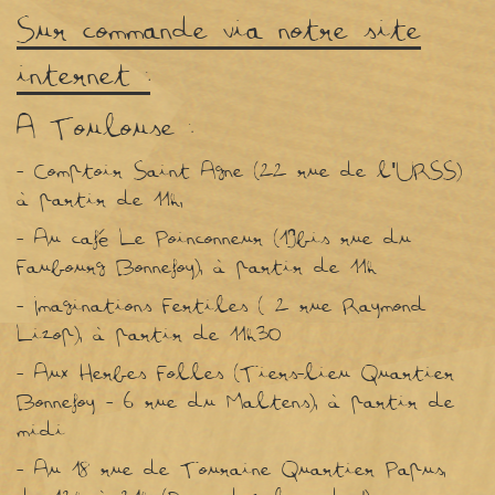
Sur commande via notre site
internet :
A Toulouse :
- Comptoir Saint Agne (22 rue de l'URSS)
à partir de 11h,
- Au café Le Poinconneur (19bis rue du
Faubourg Bonnefoy), à partir de 11h
- Imaginations Fertiles ( 2 rue Raymond
Lizop), à partir de 11h30
- Aux Herbes Folles (Tiers-lieu Quartier
Bonnefoy - 6 rue du Maltens), à partir de
midi
- Au 18 rue de Touraine Quartier Papus,