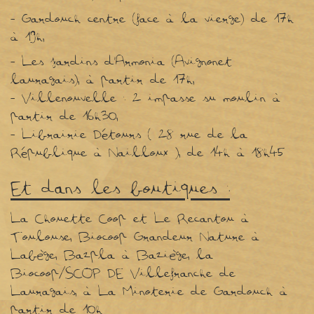
- Gardouch centre (face à la vierge) de 17h
à 19h,
- Les jardins d’Armonia (Avignonet
lauragais), à partir de 17h,
- Villenouvelle : 2 impasse su moulin à
partir de 16h30,
- Librairie Détours ( 28 rue de la
République à Nailloux ), de 14h à 18h45
Et dans les boutiques :
La Chouette Coop et Le Recantou à
Toulouse, Biocoop Grandeur Nature à
Labège, Bazpla à Baziège, la
Biocoop/SCOP DE Villefranche de
Lauragais, à La Minoterie de Gardouch à
partir de 10h