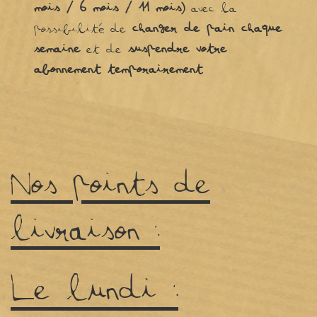
mois / 6 mois / 11 mois)
avec la
changer de pain chaque
possibilité de
semaine
suspendre votre
et de
abonnement temporairement
.
Nos points de
livraison :
Le lundi :