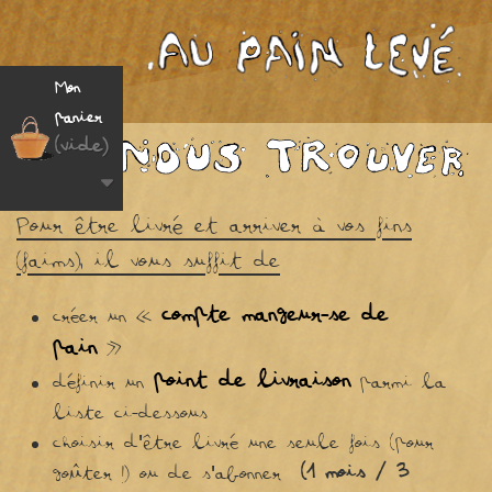
Mon
panier
(vide)
Pour être livré et arriver à vos fins
(faims), il vous suffit de
compte mangeur-se de
créer un «
pain
»
point de livraison
définir un
parmi la
liste ci-dessous
choisir d'être livré une seule fois (pour
(1 mois / 3
goûter !) ou de s'abonner