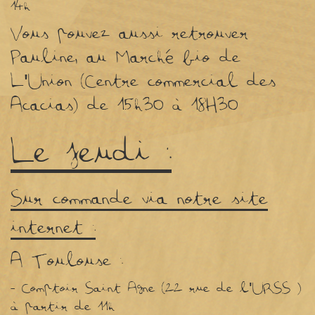
14h
Vous pouvez aussi retrouver
Pauline, au Marché bio de
L'Union (Centre commercial des
Acacias) de 15h30 à 18H30
Le jeudi :
Sur commande via notre site
internet :
A Toulouse :
- Comptoir Saint Agne (22 rue de l'URSS )
à partir de 11h